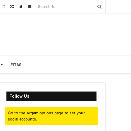
Random
Log
Sidebar
Article
In
FITAS
Follow Us
Go to the Arqam options page to set your
social accounts.