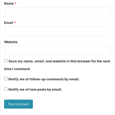
Name
*
Email
*
Website
Save my name, email, and website in this browser for the next
Lihat Juga :
Al Falah Road to Apel Tahunan 2018
time I comment.
Notify me of follow-up comments by email.
Notify me of new posts by email.
Share this:
C
C
l
l
i
i
c
c
k
k