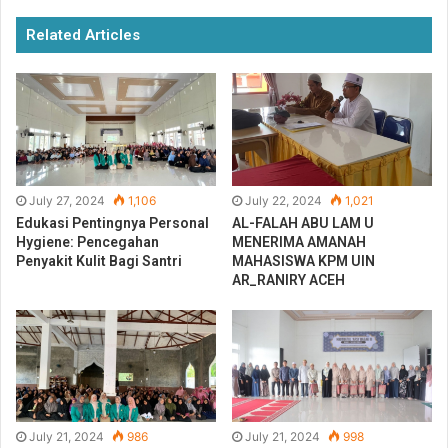
Related Articles
Dalam Apel tahunan ini juga diperlombakan parade barisan
dari setiap barisan konsulat santri Al-Falah Abu Lam U.
Yang mana setiap barisan akan dinilai kerapiannya dan
kekompakannya oleh para dewan juri. Adapun peringkat
pemenang dalam LKBB putra dan putri di Pesantren Al-
Falah Abu Lam U adalah sebagai berikut:
July 27, 2024
1,106
July 22, 2024
1,021
Edukasi Pentingnya Personal
AL-FALAH ABU LAM U
Pemenang LKBB 2018 Purta:
Hygiene: Pencegahan
MENERIMA AMANAH
Penyakit Kulit Bagi Santri
MAHASISWA KPM UIN
AR_RANIRY ACEH
Juara 1 diraih oleh Aceh besar 3 dengan jumlah nilai
840
juara 2 diraih oleh Aceh Campuran dengan jumlah
nilai 785
juara 3 diraih oleh Aceh besar 2 dengan jumlah nilai
770.
July 21, 2024
986
July 21, 2024
998