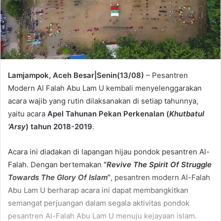
Lamjampok,
Aceh Besar
|Senin(13/08)
– Pesantren
Modern Al Falah Abu Lam U kembali menyelenggarakan
acara wajib yang rutin dilaksanakan di setiap tahunnya,
yaitu acara
Apel Tahunan Pekan Perkenalan (
Khutbatul
‘Arsy
) tahun 2018-2019
.
Acara ini diadakan di lapangan hijau pondok pesantren Al-
Falah. Dengan bertemakan
“
Revive The Spirit Of Struggle
Towards The Glory Of Islam
”
, pesantren modern Al-Falah
Abu Lam U berharap acara ini dapat membangkitkan
semangat perjuangan dalam segala aktivitas pondok
pesantren Al-Falah Abu Lam U menuju kejayaan islam.