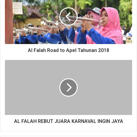
berwawasan luas dan berakhlak mulia dapat dilahirkan.
Dalam acara ini, Al-Falah menampilkan berbagai
penampilan baru dengan suasana yang berbeda dari
tahun-tahun sebelumnya. Diantaranya adalah
Persatuan
Silat Dayah
Abu Lam U (PERSIDA)
,
Pengibaran Bendera
Al-Falah dengan diiringi lagu Mars Al-Falah dan
Grang
Al Falah Road to Apel Tahunan 2018
Opening
yang dimeriahkan oleh beberapa penampilan.
Mulai dari
Marcing Band
, Silat putra dan putri, KOPASUS,
Karate
, Memanah, serta
Umbrella Girls
. Yang mana
penampilan
Grand Opening
ini pertama kalinya hadir di Al-
Falah Abu Lam U.
Acara ini dibuka langsung secara resmi oleh
Badan
Pendidikan Dayah Aceh
yang diwakilkan oleh
Drs.
Muhammad Nasir
dan dihadiri juga oleh
ketua yayasan,
AL FALAH REBUT JUARA KARNAVAL INGIN JAYA
anggota yayasan Abu lam U dan wakil pimpinan
pesantren Modern Al-Falah Abu Lam U.