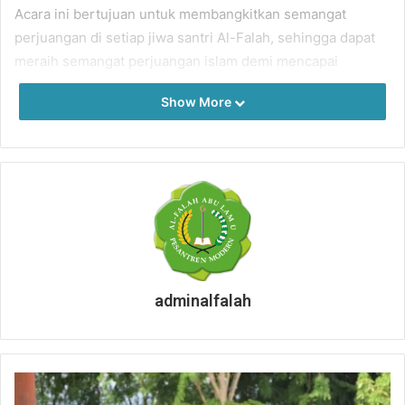
Acara ini bertujuan untuk membangkitkan semangat
perjuangan di setiap jiwa santri Al-Falah, sehingga dapat
meraih semangat perjuangan islam demi mencapai
kejayaan islam.
Show More
Apel tahunan adalah acara wajib pesantren yang
merupakan pola ukur kegiatan pondok untuk kehidupan
kedepannya. Acara ini adalah acara yang mengandung
nilai-nilai pendidikan, diantarannya yaitu nilai-nilai
kebersamaan, keikhlasan, kebebasan, berdikari dan
ukhwah islamiyah yang sesuai dengan panca jiwa
pesantren Al-Falah Abu Lam U.
adminalfalah
Drs. Muhammad Nasir
selaku inspektur upacara
menyampaikan bahwa: Dayah merupakan suatu lembaga
pendidikan yang tertua di Aceh. Dan dari lembaga ini,
generasi-generasi penerus bangsa yang bermoral tinggi,