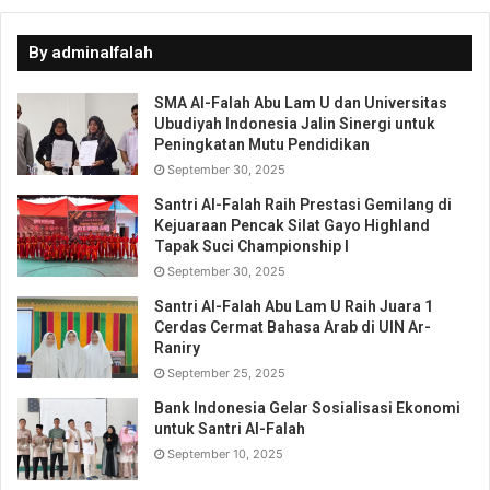
t
t
Like this:
o
o
s
s
Loading...
h
h
By adminalfalah
a
a
r
r
e
e
SMA Al-Falah Abu Lam U dan Universitas
o
o
n
n
Ubudiyah Indonesia Jalin Sinergi untuk
T
F
Peningkatan Mutu Pendidikan
w
a
i
c
September 30, 2025
t
e
t
b
e
o
Santri Al-Falah Raih Prestasi Gemilang di
Related
r
o
Kejuaraan Pencak Silat Gayo Highland
(
k
Persiapan Seluruh Santri Al
Kopasus Putri Kembali
Tapak Suci Championship I
O
(
Falah Abu Lam U Menjelang
Membumikan Al Falah di
p
O
September 30, 2025
e
p
Apel Tahunan 2018-2019
Apel Tahunan 2018-2019
n
e
August 9, 2018
August 9, 2018
s
n
Santri Al-Falah Abu Lam U Raih Juara 1
i
s
In "NEWS"
In "NEWS"
Cerdas Cermat Bahasa Arab di UIN Ar-
n
i
n
n
Raniry
e
n
Al Falah Road to Apel
September 25, 2025
w
e
Tahunan 2018
w
w
i
w
August 9, 2018
Bank Indonesia Gelar Sosialisasi Ekonomi
n
i
In "NEWS"
untuk Santri Al-Falah
d
n
o
d
September 10, 2025
w
o
)
w
F
T
W
M
S
)