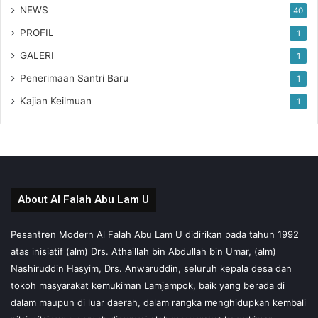
NEWS
40
PROFIL
1
GALERI
1
Penerimaan Santri Baru
1
Kajian Keilmuan
1
About Al Falah Abu Lam U
Pesantren Modern Al Falah Abu Lam U didirikan pada tahun 1992
atas inisiatif (alm) Drs. Athaillah bin Abdullah bin Umar, (alm)
Nashiruddin Hasyim, Drs. Anwaruddin, seluruh kepala desa dan
tokoh masyarakat kemukiman Lamjampok, baik yang berada di
dalam maupun di luar daerah, dalam rangka menghidupkan kembali