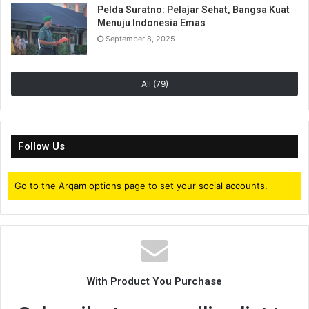
Pelda Suratno: Pelajar Sehat, Bangsa Kuat
a
w
h
e
h
Menuju Indonesia Emas
c
itt
at
s
ar
Tags
2018
abu lam u
aceh
aceh besar
al falah
September 8, 2025
apel tahunan
indonesia
pesantren
santri
e
er
s
s
e
b
A
e
All (79)
o
p
n
o
p
g
Follow Us
k
er
Go to the Arqam options page to set your social accounts.
With Product You Purchase