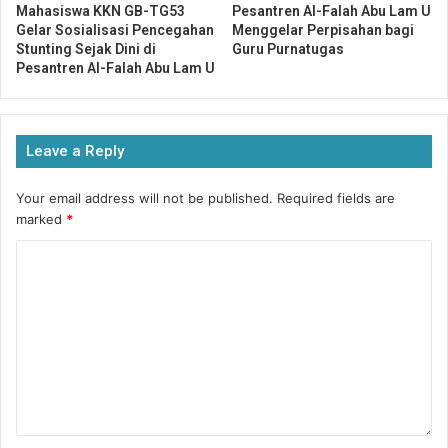
Mahasiswa KKN GB-TG53
Pesantren Al-Falah Abu Lam U
Pemenang LKBB 2018 Putri:
Gelar Sosialisasi Pencegahan
Menggelar Perpisahan bagi
Stunting Sejak Dini di
Guru Purnatugas
Pesantren Al-Falah Abu Lam U
Juara 1 diraih oleh Aceh Jaya dengan jumlah nilai 715
juara 2 diraih oleh Aceh Besar 2 dengan jumlah nilai
713
Leave a Reply
juara 3 diraih oleh Aceh Besar 1 dengan jumlah nilai
710.
Your email address will not be published.
Required fields are
marked
*
Narasumber: Ust. Khairul Munzilin
Reporter: Farah Kautsari