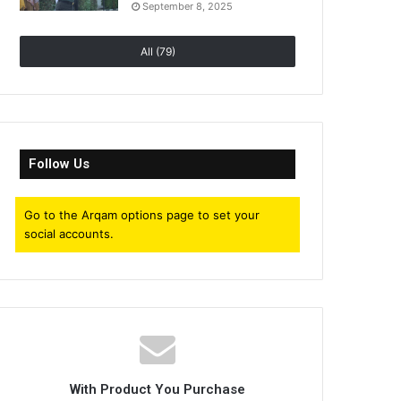
September 8, 2025
All (79)
Follow Us
Go to the Arqam options page to set your
social accounts.
With Product You Purchase