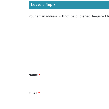
b
A
e
Leave a Reply
o
p
n
o
p
g
Your email address will not be published.
Required f
k
er
Name
*
Email
*