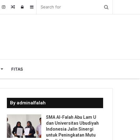
Random
Log
Sidebar
Article
In
FITAS
By adminalfalah
SMA Al-Falah Abu Lam U
dan Universitas Ubudiyah
Indonesia Jalin Sinergi
untuk Peningkatan Mutu