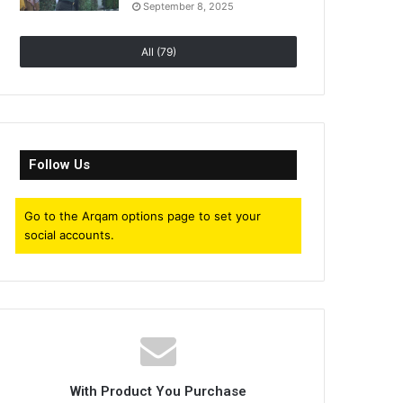
September 8, 2025
All (79)
Follow Us
Go to the Arqam options page to set your
social accounts.
With Product You Purchase