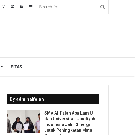
Random
Log
Sidebar
Article
In
FITAS
By adminalfalah
SMA Al-Falah Abu Lam U
dan Universitas Ubudiyah
Indonesia Jalin Sinergi
untuk Peningkatan Mutu