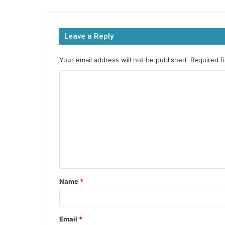
e
er
s
s
e
b
A
e
Leave a Reply
o
p
n
o
p
g
Your email address will not be published.
Required f
k
er
Name
*
Email
*