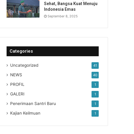
Sehat, Bangsa Kuat Menuju
Indonesia Emas
September 8, 2025
Categories
Uncategorized
41
NEWS
40
PROFIL
1
GALERI
1
Penerimaan Santri Baru
1
Kajian Keilmuan
1