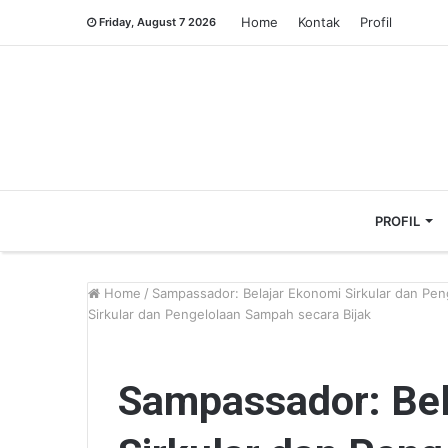
Home
Kontak
Profil
Friday, August 7 2026
PROFIL
Home
/
Sampassador: Belajar Ekonomi Sirkular dan Pen
Sirkular dan Pengelolaan Sampah secara Bijak
Sampassador: Bel